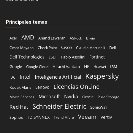
AMD
Acer
Anand Eswaran
ASRock
Biwin
Cisco
Dell
Cesar Moyano
Check Point
Claudio Martinelli
Dell Technologies
Fortinet
Fabio Assolini
ESET
HP
Hitachi Vantara
IBM
Google
Google Cloud
Huawei
Kaspersky
Intel
Inteligencia Artificial
IDC
Licencias OnLine
Lenovo
Kodak Alaris
Microsoft
Nvidia
Oracle
Marta Sánchez
Pure Storage
Schneider Electric
Red Hat
SonicWall
Veeam
TD SYNNEX
Vertiv
Sophos
Trend Micro