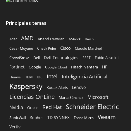
Principales temas
AMD
Acer
Anand Eswaran
ASRock
Biwin
Cisco
Cesar Moyano
Check Point
Claudio Martinelli
Dell Technologies
Dell
Fabio Assolini
CrowdStrike
ESET
Fortinet
HP
Hitachi Vantara
Google
Google Cloud
Intel
Inteligencia Artificial
IBM
Huawei
IDC
Kaspersky
Lenovo
Kodak Alaris
Licencias OnLine
Microsoft
Marta Sánchez
Schneider Electric
Red Hat
Nvidia
Oracle
Veeam
TD SYNNEX
Sophos
SonicWall
Trend Micro
Vertiv