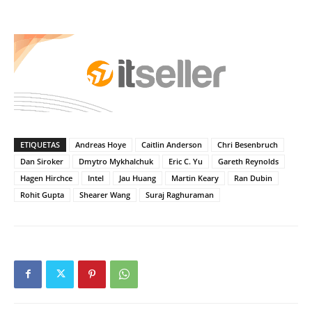
ETIQUETAS
Andreas Hoye
Caitlin Anderson
Chri Besenbruch
Dan Siroker
Dmytro Mykhalchuk
Eric C. Yu
Gareth Reynolds
Hagen Hirchce
Intel
Jau Huang
Martin Keary
Ran Dubin
Rohit Gupta
Shearer Wang
Suraj Raghuraman