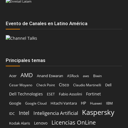
Evento de Canales en Latino América
Principales temas
AMD
Acer
Anand Eswaran
ASRock
aws
Biwin
Cisco
Dell
Cesar Moyano
Check Point
Claudio Martinelli
Dell Technologies
Fortinet
Fabio Assolini
ESET
HP
Hitachi Vantara
IBM
Google
Google Cloud
Huawei
Kaspersky
Intel
Inteligencia Artificial
IDC
Licencias OnLine
Lenovo
Kodak Alaris