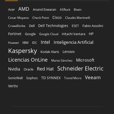
AMD
Acer
Anand Eswaran
ASRock
Biwin
Cisco
Cesar Moyano
Check Point
Claudio Martinelli
Dell Technologies
Dell
Fabio Assolini
CrowdStrike
ESET
Fortinet
HP
Hitachi Vantara
Google
Google Cloud
Intel
Inteligencia Artificial
IBM
Huawei
IDC
Kaspersky
Lenovo
Kodak Alaris
Licencias OnLine
Microsoft
Marta Sánchez
Schneider Electric
Red Hat
Nvidia
Oracle
Veeam
TD SYNNEX
Sophos
SonicWall
Trend Micro
Vertiv