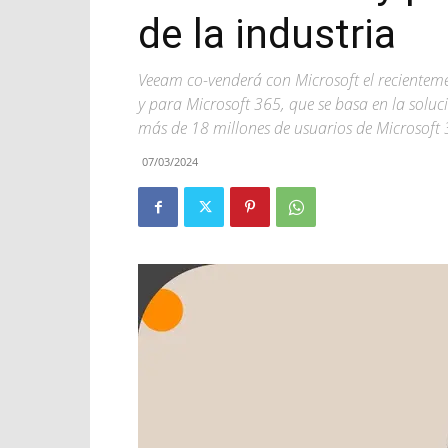
de la industria
Veeam co-venderá con Microsoft el reciente
y para Microsoft 365, que se basa en la solu
más de 18 millones de usuarios de Microsoft 
07/03/2024