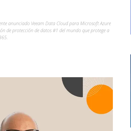
mente anunciado Veeam Data Cloud para Microsoft Azure
ción de protección de datos #1 del mundo que protege a
365.