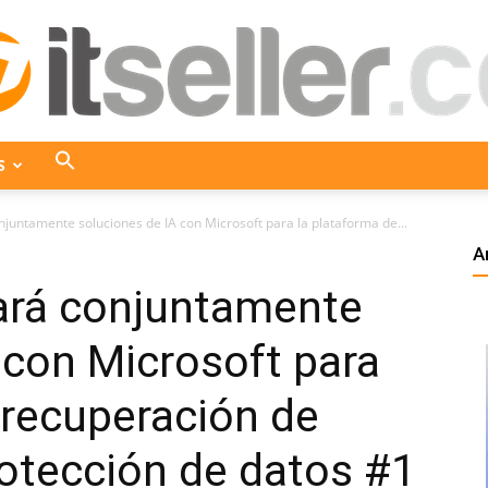
S
ITseller
juntamente soluciones de IA con Microsoft para la plataforma de...
A
ará conjuntamente
Colombia
 con Microsoft para
 recuperación de
otección de datos #1