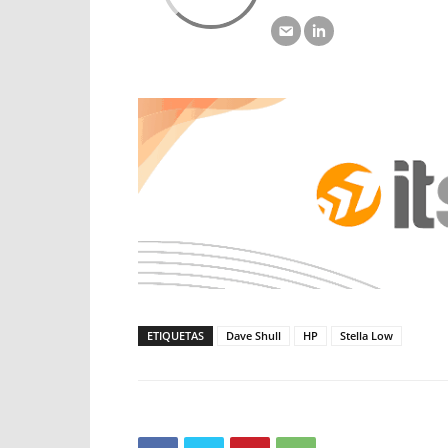
ETIQUETAS
Dave Shull
HP
Stella Low