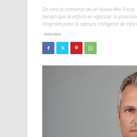
De cara al comienzo de un Nuevo Año Fiscal, 
tiempo que se enfoca en vigorizar su posici
integrales para la captura inteligente de info
10/05/2024