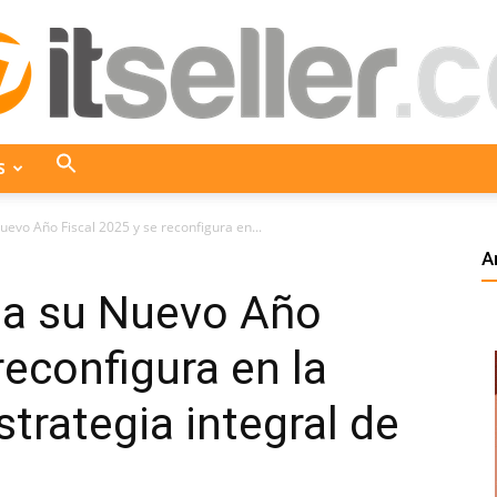
S
ITseller
Nuevo Año Fiscal 2025 y se reconfigura en...
A
cia su Nuevo Año
Colombia
reconfigura en la
trategia integral de