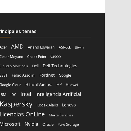
rincipales temas
AMD
Acer
Anand Eswaran
ASRock
Biwin
Cisco
Cesar Moyano
Check Point
Dell Technologies
Dell
Claudio Martinelli
Fortinet
Fabio Assolini
ESET
Google
HP
Hitachi Vantara
Google Cloud
Huawei
Intel
Inteligencia Artificial
IBM
IDC
Kaspersky
Lenovo
Kodak Alaris
Licencias OnLine
Marta Sánchez
Microsoft
Nvidia
Oracle
Pure Storage