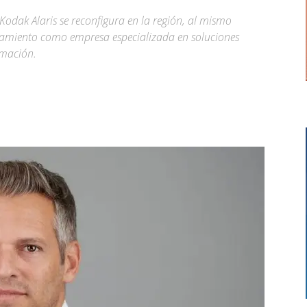
Kodak Alaris se reconfigura en la región, al mismo
onamiento como empresa especializada en soluciones
rmación.