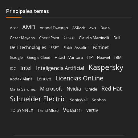
Principales temas
AMD
Acer
Anand Eswaran
ASRock
aws
Biwin
Cisco
Dell
Cesar Moyano
Check Point
Claudio Martinelli
Dell Technologies
Fortinet
Fabio Assolini
ESET
HP
Hitachi Vantara
IBM
Google
Google Cloud
Huawei
Kaspersky
Intel
Inteligencia Artificial
IDC
Licencias OnLine
Lenovo
Kodak Alaris
Red Hat
Microsoft
Nvidia
Oracle
Marta Sánchez
Schneider Electric
Sophos
SonicWall
Veeam
TD SYNNEX
Vertiv
Trend Micro