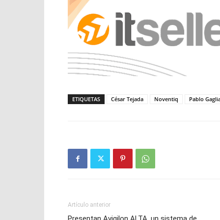
ETIQUETAS
César Tejada
Noventiq
Pablo Gagli
Artículo anterior
Presentan Avigilon ALTA, un sistema de