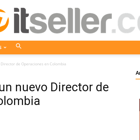
S
ITseller
Director de Operaciones en Colombia
A
un nuevo Director de
Colombia
olombia