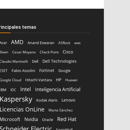
rincipales temas
AMD
Acer
Anand Eswaran
ASRock
aws
Cisco
Biwin
Cesar Moyano
Check Point
Dell Technologies
Dell
Claudio Martinelli
Fortinet
Fabio Assolini
ESET
Google
HP
Hitachi Vantara
Google Cloud
Huawei
Intel
Inteligencia Artificial
IBM
IDC
Kaspersky
Lenovo
Kodak Alaris
Licencias OnLine
Marta Sánchez
Red Hat
Microsoft
Nvidia
Oracle
Schneider Electric
SonicWall