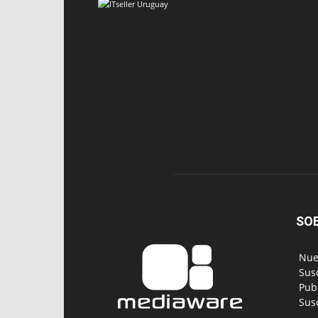
SO
‎ Nu
‎ Su
‎ Pu
‎ Su