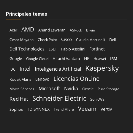
Principales temas
AMD
Acer
Anand Eswaran
ASRock
Biwin
Cisco
Dell
Cesar Moyano
Check Point
Claudio Martinelli
Dell Technologies
Fortinet
Fabio Assolini
ESET
HP
Hitachi Vantara
IBM
Google
Google Cloud
Huawei
Kaspersky
Intel
Inteligencia Artificial
IDC
Licencias OnLine
Lenovo
Kodak Alaris
Microsoft
Nvidia
Oracle
Marta Sánchez
Pure Storage
Schneider Electric
Red Hat
SonicWall
Veeam
TD SYNNEX
Vertiv
Sophos
Trend Micro