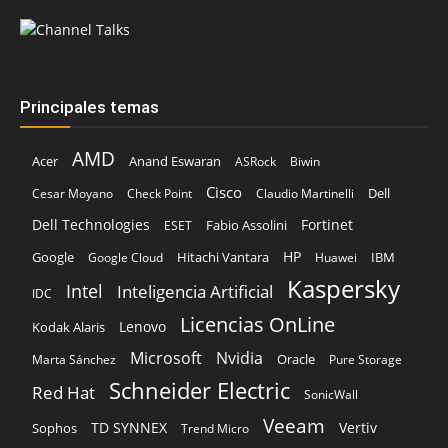
Principales temas
AMD
Acer
Anand Eswaran
ASRock
Biwin
Cisco
Dell
Cesar Moyano
Check Point
Claudio Martinelli
Dell Technologies
Fortinet
Fabio Assolini
ESET
HP
Hitachi Vantara
IBM
Google
Google Cloud
Huawei
Kaspersky
Intel
Inteligencia Artificial
IDC
Licencias OnLine
Lenovo
Kodak Alaris
Microsoft
Nvidia
Oracle
Marta Sánchez
Pure Storage
Schneider Electric
Red Hat
SonicWall
Veeam
TD SYNNEX
Vertiv
Sophos
Trend Micro