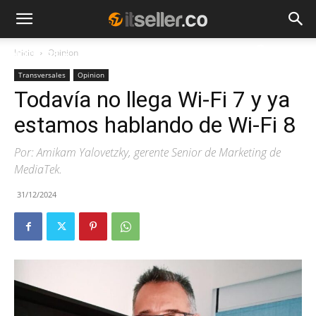
Inicio
Opinion
NOTICIAS
TENDENCIAS
EMPRESAS
Transversales
Opinion
Todavía no llega Wi-Fi 7 y ya
estamos hablando de Wi-Fi 8
Por: Amikam Yalovetzky, gerente Senior de Marketing de
MediaTek.
31/12/2024