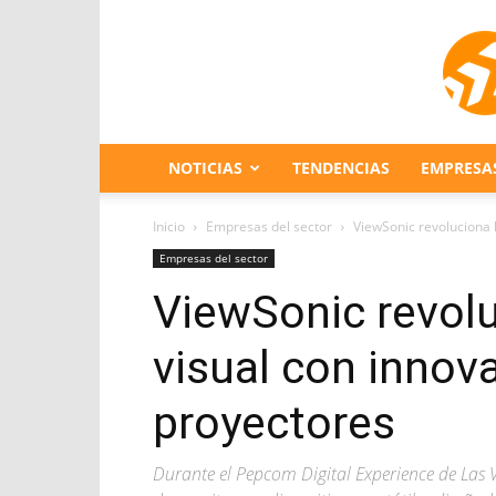
NOTICIAS
TENDENCIAS
EMPRESA
Inicio
Empresas del sector
ViewSonic revoluciona 
Empresas del sector
ViewSonic revolu
visual con innov
proyectores
Durante el Pepcom Digital Experience de Las