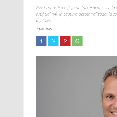
Este pronóstico refleja un fuerte avance en la
artificial (IA), la captura descentralizada, la
digitales.
21/02/2025