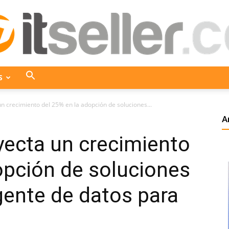
S
ITseller
n crecimiento del 25% en la adopción de soluciones...
A
yecta un crecimiento
Colombia
opción de soluciones
igente de datos para