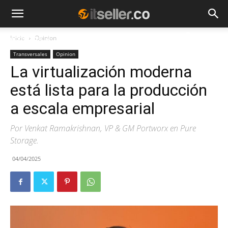
Inicio
Opinion
NOTICIAS
TENDENCIAS
EMPRESAS
Transversales
Opinion
La virtualización moderna
está lista para la producción
a escala empresarial
Por Venkat Ramakrishnan, VP & GM Portworx en Pure
Storage.
04/04/2025