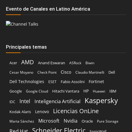
Principales temas
AMD
Acer
Anand Eswaran
ASRock
Biwin
Cisco
Dell
Cesar Moyano
Check Point
Claudio Martinelli
Dell Technologies
Fortinet
Fabio Assolini
ESET
HP
Hitachi Vantara
IBM
Google
Google Cloud
Huawei
Kaspersky
Intel
Inteligencia Artificial
IDC
Licencias OnLine
Lenovo
Kodak Alaris
Microsoft
Nvidia
Oracle
Marta Sánchez
Pure Storage
Schneider Electric
Red Hat
SonicWall
Veeam
TD SYNNEX
Vertiv
Sophos
Trend Micro