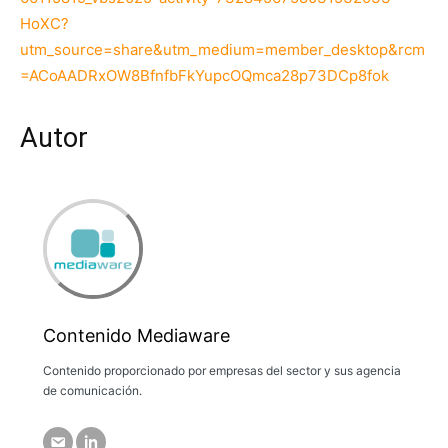
HoXC?
utm_source=share&utm_medium=member_desktop&rcm
=ACoAADRxOW8BfnfbFkYupcOQmca28p73DCp8fok
Autor
Contenido Mediaware
Contenido proporcionado por empresas del sector y sus agencia
de comunicación.