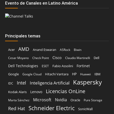
Principales temas
AMD
Acer
Anand Eswaran
ASRock
Biwin
Cisco
Dell
Cesar Moyano
Check Point
Claudio Martinelli
Dell Technologies
Fortinet
Fabio Assolini
ESET
HP
Hitachi Vantara
IBM
Google
Google Cloud
Huawei
Kaspersky
Intel
Inteligencia Artificial
IDC
Licencias OnLine
Lenovo
Kodak Alaris
Microsoft
Nvidia
Oracle
Marta Sánchez
Pure Storage
Schneider Electric
Red Hat
SonicWall
Veeam
TD SYNNEX
Vertiv
Sophos
Trend Micro