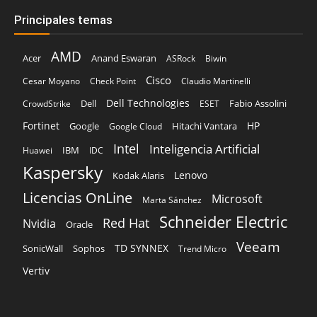
Principales temas
AMD
Acer
Anand Eswaran
ASRock
Biwin
Cisco
Cesar Moyano
Check Point
Claudio Martinelli
Dell Technologies
Dell
Fabio Assolini
CrowdStrike
ESET
Fortinet
HP
Hitachi Vantara
Google
Google Cloud
Intel
Inteligencia Artificial
IBM
Huawei
IDC
Kaspersky
Lenovo
Kodak Alaris
Licencias OnLine
Microsoft
Marta Sánchez
Schneider Electric
Red Hat
Nvidia
Oracle
Veeam
TD SYNNEX
Sophos
SonicWall
Trend Micro
Vertiv