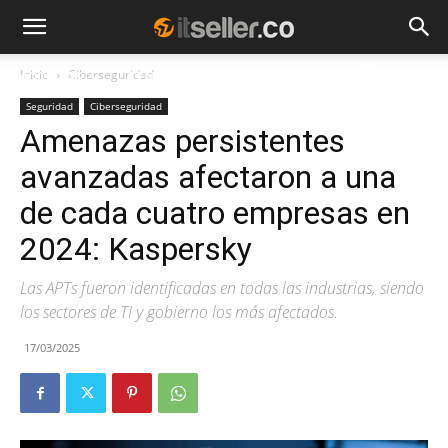
Inicio
Ciberseguridad
NOTICIAS
TENDENCIAS
EMPRESAS
Seguridad
Ciberseguridad
Amenazas persistentes
avanzadas afectaron a una
de cada cuatro empresas en
2024: Kaspersky
Las APTs fueron identificadas en todas las industrias, siendo
los sectores de TI y gobierno los más afectados.
17/03/2025