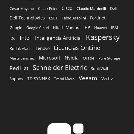
Kaspersky
Intel
Inteligencia Artificial
IDC
Licencias OnLine
Lenovo
Kodak Alaris
Microsoft
Nvidia
Oracle
Marta Sánchez
Pure Storage
Schneider Electric
Red Hat
SonicWall
Veeam
TD SYNNEX
Vertiv
Sophos
Trend Micro