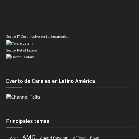
Sector Retail Latam
Evento de Canales en Latino América
Principales temas
AMD
Acer
Anand Eswaran
ASRock
Biwin
Cisco
Dell
Cesar Moyano
Check Point
Claudio Martinelli
Dell Technologies
Fortinet
Fabio Assolini
ESET
HP
Hitachi Vantara
IBM
Google
Google Cloud
Huawei