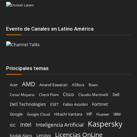
Evento de Canales en Latino América
Principales temas
AMD
Acer
Anand Eswaran
ASRock
Biwin
Cisco
Dell
Cesar Moyano
Check Point
Claudio Martinelli
Dell Technologies
Fortinet
Fabio Assolini
ESET
HP
Hitachi Vantara
IBM
Google
Google Cloud
Huawei
Kaspersky
Intel
Inteligencia Artificial
IDC
Licencias OnLine
Lenovo
Kodak Alaris