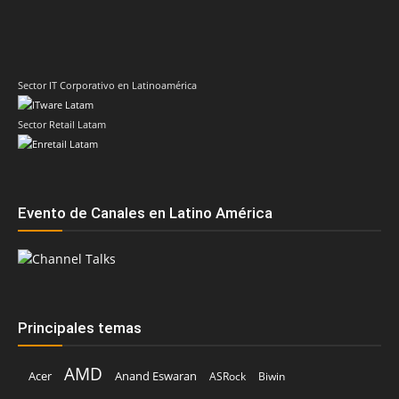
Sector Retail Latam
Evento de Canales en Latino América
Principales temas
AMD
Acer
Anand Eswaran
ASRock
Biwin
Cisco
Dell
Cesar Moyano
Check Point
Claudio Martinelli
Dell Technologies
Fortinet
Fabio Assolini
ESET
HP
Hitachi Vantara
IBM
Google
Google Cloud
Huawei
Kaspersky
Intel
Inteligencia Artificial
IDC