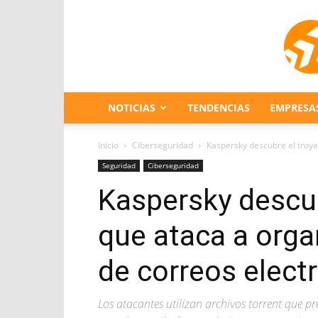
NOTICIAS
TENDENCIAS
EMPRESA
Inicio
Ciberseguridad
Kaspersky descubre el troya
Seguridad
Ciberseguridad
Kaspersky descub
que ataca a orga
de correos elect
Los atacantes utilizan archivos torrent que pr