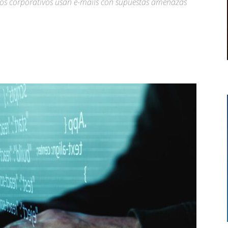
rnos corporativos usan e-mails con supuestas amenazas