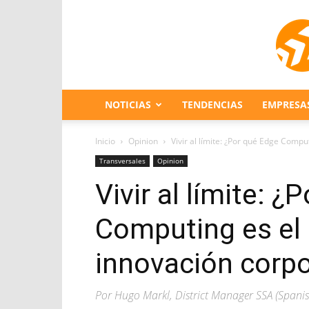
NOTICIAS
TENDENCIAS
EMPRESA
Inicio
Opinion
Vivir al límite: ¿Por qué Edge Compu
Transversales
Opinion
Vivir al límite: 
Computing es el 
innovación corpo
Por Hugo Markl, District Manager SSA (Spanis