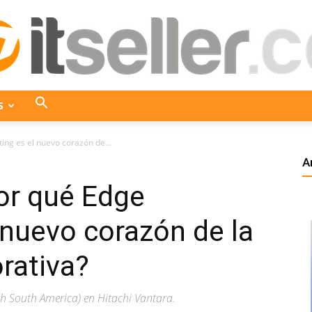
S
ITseller
ting es el nuevo corazón de...
A
¿Por qué Edge
Colombia
nuevo corazón de la
rativa?
h South America) en Hitachi Vantara.