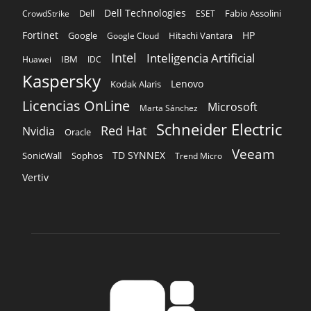
Dell Technologies
Dell
Fabio Assolini
CrowdStrike
ESET
Fortinet
HP
Hitachi Vantara
Google
Google Cloud
Intel
Inteligencia Artificial
IBM
Huawei
IDC
Kaspersky
Lenovo
Kodak Alaris
Licencias OnLine
Microsoft
Marta Sánchez
Schneider Electric
Red Hat
Nvidia
Oracle
Veeam
TD SYNNEX
Sophos
SonicWall
Trend Micro
Vertiv