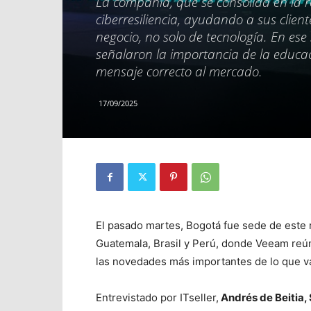
La compañía, que se consolida en la re
ciberresiliencia, ayudando a sus clie
negocio, no solo de tecnología. En ese
señalaron la importancia de la educa
mensaje correcto al mercado.
17/09/2025
El pasado martes, Bogotá fue sede de este
Guatemala, Brasil y Perú, donde Veeam reúne
las novedades más importantes de lo que va
Entrevistado por ITseller,
Andrés de Beitia, 