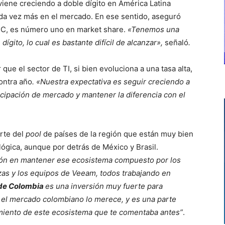
viene creciendo a doble dígito en América Latina
da vez más en el mercado. En ese sentido, aseguró
DC,
es número uno en market share.
«Tenemos una
ígito, lo cual es bastante difícil de alcanzar»,
señaló
.
ar que
el sector de TI, si bien evoluciona a una tasa alta,
ontra año
.
«N
uestra expectativa es seguir creciendo a
icipación de mercado y mantener la diferencia con el
rte del
pool
de países de la región que están muy bien
ógica, aunque por detrás de México y Brasil.
ón en mantener ese ecosistema compuesto por los
anzas y los equipos de Veeam, todos trabajando en
de Colombia
es una inversión muy fuerte para
el mercado colombiano lo merece, y es una parte
miento de este ecosistema que te comentaba antes”
.