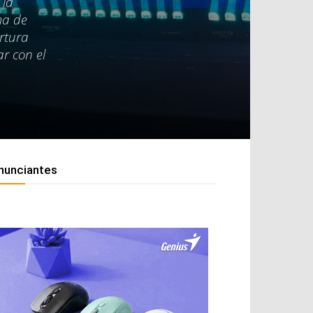
 la
ma de
ertura
r con el
nunciantes