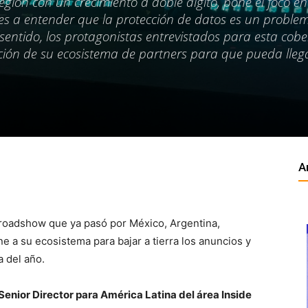
gión con un crecimiento a doble dígito, pone el foco en
ntes a entender que la protección de datos es un proble
 sentido, los protagonistas entrevistados para esta cob
ción de su ecosistema de partners para que pueda llega
A
 roadshow que ya pasó por México, Argentina,
 a su ecosistema para bajar a tierra los anuncios y
 del año.
Senior Director para América Latina del área Inside