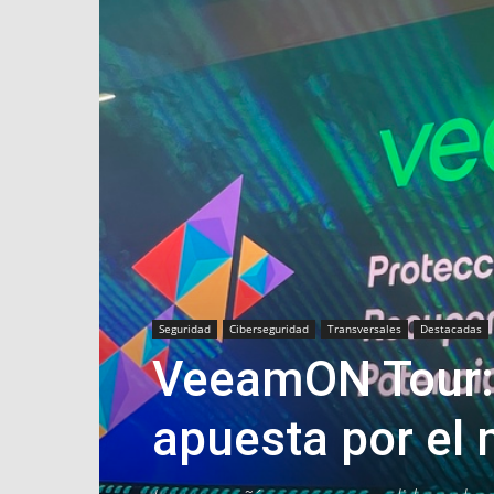
Seguridad
Ciberseguridad
Transversales
Destacadas
VeeamON Tour:
apuesta por el