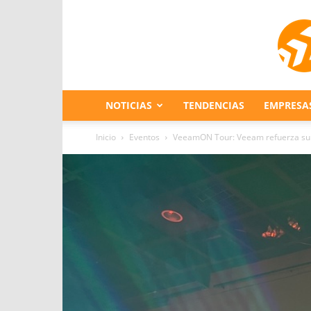
NOTICIAS
TENDENCIAS
EMPRESA
Inicio
Eventos
VeeamON Tour: Veeam refuerza su 