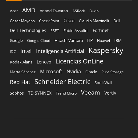
AMD
Acer
Anand Eswaran
ASRock
Biwin
Cisco
Dell
Cesar Moyano
Check Point
Claudio Martinelli
Dell Technologies
Fortinet
Fabio Assolini
ESET
HP
Hitachi Vantara
IBM
Google
Google Cloud
Huawei
Kaspersky
Intel
Inteligencia Artificial
IDC
Licencias OnLine
Lenovo
Kodak Alaris
Microsoft
Nvidia
Oracle
Marta Sánchez
Pure Storage
Schneider Electric
Red Hat
SonicWall
Veeam
TD SYNNEX
Vertiv
Sophos
Trend Micro