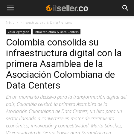
Inicio
Infraestructura & Data Centers
NOTICIAS
TENDENCIAS
EMPRESAS
Valor Agregado
Infraestructura & Data Centers
Colombia consolida su
infraestructura digital con la
primera Asamblea de la
Asociación Colombiana de
Data Centers
En un momento decisivo para la transformación digital del
país, Colombia celebró la primera Asamblea de la
Asociación Colombiana de Data Centers, un hito para un
sector llamado a convertirse en motor de crecimiento
económico, innovación y competitividad. Marta Sánchez,
Vicepresidenta de Secure Power para Suramérica en