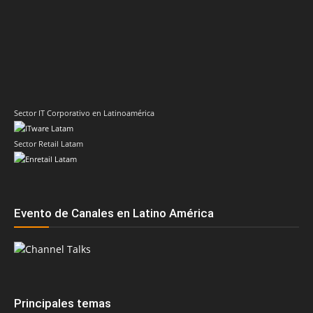
Sector IT Corporativo en Latinoamérica
Sector Retail Latam
Evento de Canales en Latino América
Principales temas
AMD
Acer
Anand Eswaran
ASRock
Biwin
Cisco
Dell
Cesar Moyano
Check Point
Claudio Martinelli
Dell Technologies
Fortinet
Fabio Assolini
ESET