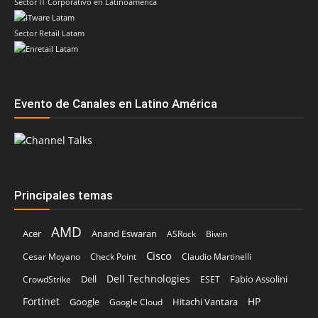
Sector IT Corporativo en Latinoamérica
Sector Retail Latam
Evento de Canales en Latino América
Principales temas
AMD
Acer
Anand Eswaran
ASRock
Biwin
Cisco
Cesar Moyano
Check Point
Claudio Martinelli
Dell Technologies
Dell
Fabio Assolini
CrowdStrike
ESET
Fortinet
HP
Hitachi Vantara
Google
Google Cloud