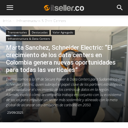
Inicio
Infraestructura & Data Centers
NOTICIAS
TENDENCIAS
EMPRESAS
Transversales
Destacadas
Valor Agregado
Infraestructura & Data Centers
Marta Sanchez, Schneider Electric: “El
crecimiento de los data centers en
Colombia genera nuevas oportunidades
para todas las verticales”
Entrevistamos a la VP de Secure Power & Data Centers para Sudamérica en
Schneider Electric, quien subrayó el papel clave de los partners estratégicos
para capitalizar el crecimiento de los centros de datos en la región.
Además, explicó cómo la compañía trabaja en conjunto con su ecosistema
de socios para impulsar un sector más sostenible y alineado con la meta
global de alcanzar cero emisiones de carbono en 2050.
23/09/2025