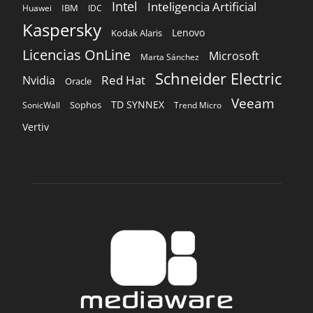
Intel
Inteligencia Artificial
IBM
Huawei
IDC
Kaspersky
Lenovo
Kodak Alaris
Licencias OnLine
Microsoft
Marta Sánchez
Schneider Electric
Red Hat
Nvidia
Oracle
Veeam
TD SYNNEX
Sophos
SonicWall
Trend Micro
Vertiv