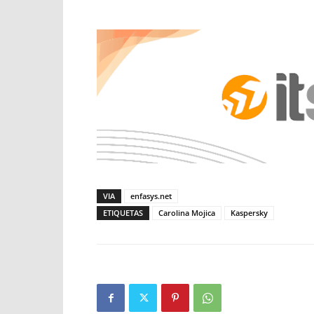
VIA
enfasys.net
ETIQUETAS
Carolina Mojica
Kaspersky