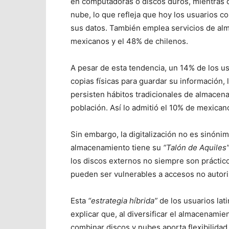
en computadoras o discos duros, mientras 
nube, lo que refleja que hoy los usuarios co
sus datos. También emplea servicios de al
mexicanos y el 48% de chilenos.
A pesar de esta tendencia, un 14% de los u
copias físicas para guardar su información, l
persisten hábitos tradicionales de almacen
población. Así lo admitió el 10% de mexican
Sin embargo, la digitalización no es sinón
almacenamiento tiene su
“Talón de Aquiles
los discos externos no siempre son práctico
pueden ser vulnerables a accesos no autor
Esta
“estrategia híbrida”
de los usuarios la
explicar que, al diversificar el almacenami
combinar discos y nubes aporta flexibilidad