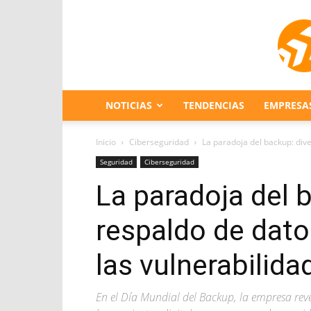
NOTICIAS
TENDENCIAS
EMPRESA
Inicio
Ciberseguridad
La paradoja del backup: diver
Seguridad
Ciberseguridad
La paradoja del b
respaldo de dato
las vulnerabilida
En el Día Mundial del Backup, la empresa reve