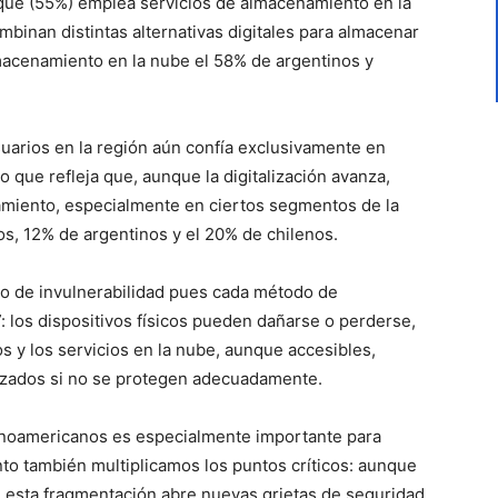
que (55%) emplea servicios de almacenamiento en la
mbinan distintas alternativas digitales para almacenar
macenamiento en la nube el 58% de argentinos y
suarios en la región aún confía exclusivamente en
o que refleja que, aunque la digitalización avanza,
amiento, especialmente en ciertos segmentos de la
os, 12% de argentinos y el 20% de chilenos.
imo de invulnerabilidad pues cada método de
”
: los dispositivos físicos pueden dañarse o perderse,
s y los servicios en la nube, aunque accesibles,
izados si no se protegen adecuadamente.
tinoamericanos es especialmente importante para
ento también multiplicamos los puntos críticos: aunque
, esta fragmentación abre nuevas grietas de seguridad.