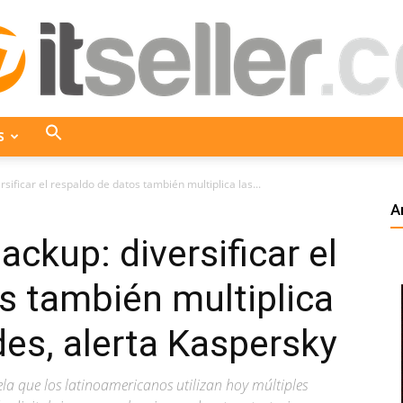
S
ITseller
sificar el respaldo de datos también multiplica las...
A
ackup: diversificar el
Colombia
s también multiplica
des, alerta Kaspersky
la que los latinoamericanos utilizan hoy múltiples