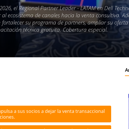
 2026, el Regional Partner Leader - LATAM en Dell Techno
r al ecosistema de canales hacia la venta consultiva. A
 fortalecer su programa de partners, ampliar su oferta
apacitación técnica gratuita. Cobertura especial.
A
pulsa a sus socios a dejar la venta transaccional
ciones.