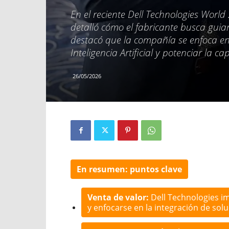
En el reciente Dell Technologies World
detalló cómo el fabricante busca guia
destacó que la compañía se enfoca en
Inteligencia Artificial y potenciar la c
26/05/2026
En resumen: puntos clave
Venta de valor:
Dell Technologies im
y enfocarse en la integración de solu