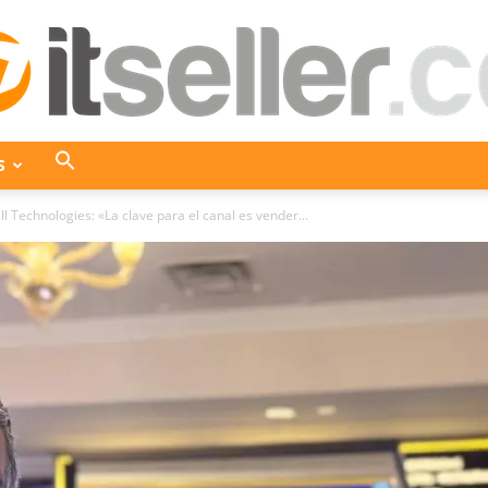
S
ITseller
l Technologies: «La clave para el canal es vender...
Colombia