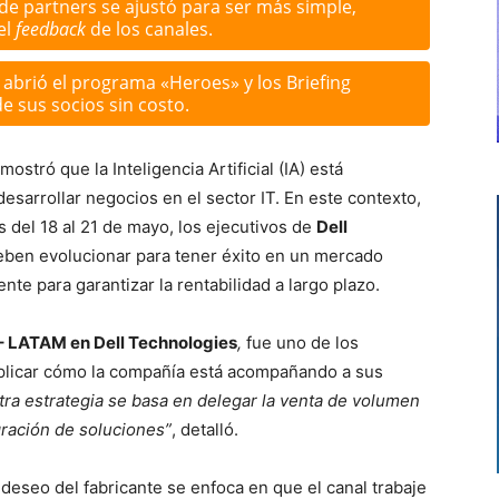
de partners se ajustó para ser más simple,
el
feedback
de los canales.
abrió el programa «Heroes» y los Briefing
de sus socios sin costo.
ostró que la Inteligencia Artificial (IA) está
sarrollar negocios en el sector IT. En este contexto,
s del 18 al 21 de mayo, los ejecutivos de
Dell
eben evolucionar para tener éxito en un mercado
nte para garantizar la rentabilidad a largo plazo.
 – LATAM en Dell Technologies
,
fue uno de los
xplicar cómo la compañía está acompañando a sus
ra estrategia se basa en delegar la venta de volumen
gración de soluciones”
, detalló.
l deseo del fabricante se enfoca en que el canal trabaje