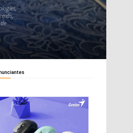
logies,
demás,
 de
nunciantes