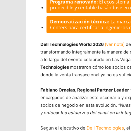
Programa renovado:
El ecosistema 
predecible y rentable basándose en 
Democratización técnica:
La marca 
Centers para certificar a ingenieros 
Dell Technologies World 2026
(ver nota)
dem
transformando integralmente la manera de de
a lo largo del evento celebrado en Las Vega
Technologies
mostraron cómo los socios d
donde la venta transaccional ya no es suficie
Fabiano Ornelas, Regional Partner Leader
encargados de analizar este escenario y e
socios de negocio en esta evolución.
“Nuest
y enfocar los esfuerzos del canal en la inte
Según el ejecutivo de
Dell Technologies
, e