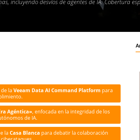
s, incluyendo desvíos de agentes de IA. Cobertura esp
A
 de la
Veeam Data AI Command Platform
para
plimiento.
Era Agéntica»
, enfocada en la integridad de los
autónomos de IA.
de la
Casa Blanca
para debatir la colaboración
 ciberataques.