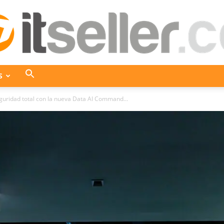
S
ITseller
ridad total con la nueva Data AI Command...
Colombia