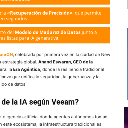
e la
«Recuperación de Precisión»
, que permite
 en segundos.
to del
Modelo de Madurez de Datos
junto a
s listas para IA generativa.
eamON
, celebrada por primera vez en la ciudad de New
 estrategia global.
Anand Eswaran, CEO de la
era: la
Era Agéntica
, donde la resiliencia tradicional
ianza que unifica la seguridad, la gobernanza y la
ido de datos.
» de la IA según Veeam?
nteligencia artificial donde agentes autónomos toman
este ecosistema, la infraestructura tradicional es