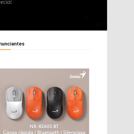
ecial.
nunciantes