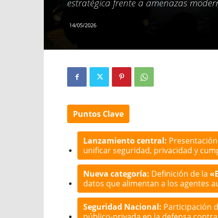
estratégica frente a amenazas moderna
14/05/2026
Puntos Clave
Lanzamiento central:
Presentación
unificar seguridad, privacidad y cum
Nueva categoría:
Definición de la
«
datos que alimentan a los agentes 
Seguridad Nacional:
Participación 
público-privada en la defensa contra