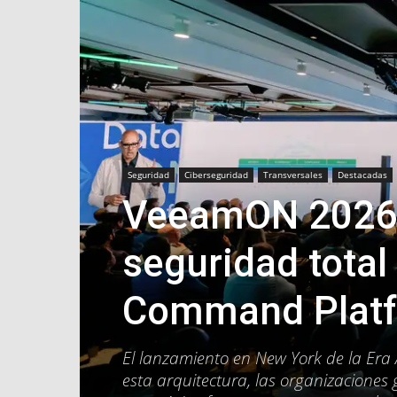
Seguridad
Ciberseguridad
Transversales
Destacadas
VeeamON 2026:
seguridad total
Command Plat
El lanzamiento en New York de la Era
esta arquitectura, las organizaciones 