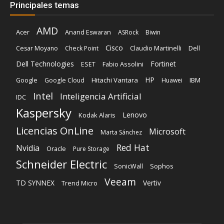
Principales temas
AMD
Acer
Anand Eswaran
ASRock
Biwin
Cisco
Dell
Cesar Moyano
Check Point
Claudio Martinelli
Dell Technologies
Fortinet
Fabio Assolini
ESET
HP
Hitachi Vantara
IBM
Google
Google Cloud
Huawei
Intel
Inteligencia Artificial
IDC
Kaspersky
Lenovo
Kodak Alaris
Licencias OnLine
Microsoft
Marta Sánchez
Red Hat
Nvidia
Oracle
Pure Storage
Schneider Electric
Sophos
SonicWall
Veeam
TD SYNNEX
Vertiv
Trend Micro