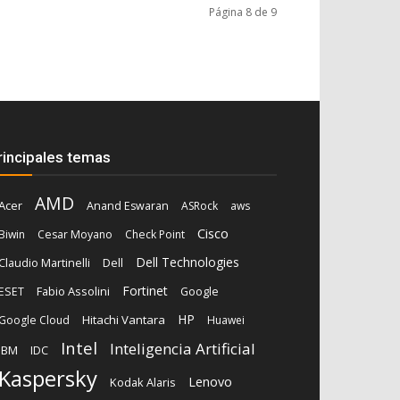
Página 8 de 9
rincipales temas
AMD
Acer
Anand Eswaran
ASRock
aws
Cisco
Biwin
Cesar Moyano
Check Point
Dell Technologies
Dell
Claudio Martinelli
Fortinet
Fabio Assolini
ESET
Google
HP
Hitachi Vantara
Google Cloud
Huawei
Intel
Inteligencia Artificial
IBM
IDC
Kaspersky
Lenovo
Kodak Alaris