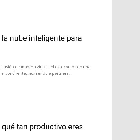
la nube inteligente para
ocasión de manera virtual, el cual contó con una
l continente, reuniendo a partners,...
é qué tan productivo eres