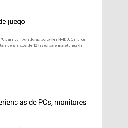
de juego
GPU para computadoras portátiles NVIDIA GeForce
ltaje de gráficos de 12 fases para maratones de
eriencias de PCs, monitores