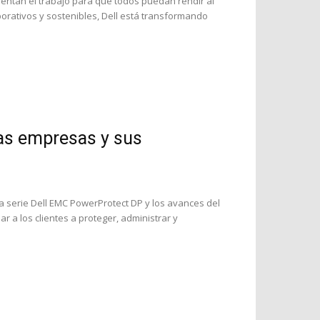
entan el trabajo para que todos puedan rendir al
borativos y sostenibles, Dell está transformando
las empresas y sus
a serie Dell EMC PowerProtect DP y los avances del
 a los clientes a proteger, administrar y