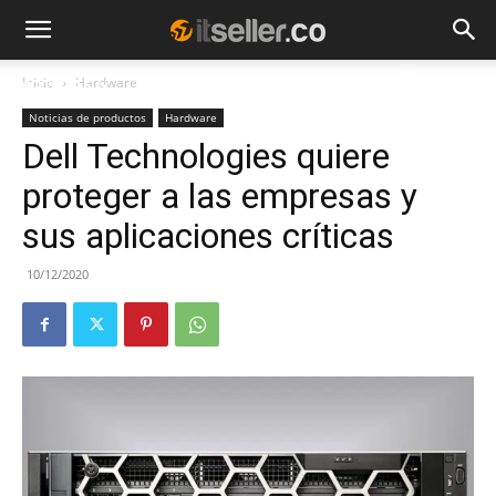
Inicio
Hardware
NOTICIAS
TENDENCIAS
EMPRESAS
Noticias de productos
Hardware
Dell Technologies quiere
proteger a las empresas y
sus aplicaciones críticas
10/12/2020