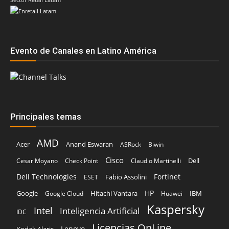
Evento de Canales en Latino América
Principales temas
AMD
Acer
Anand Eswaran
ASRock
Biwin
Cisco
Dell
Cesar Moyano
Check Point
Claudio Martinelli
Dell Technologies
Fortinet
Fabio Assolini
ESET
HP
Hitachi Vantara
IBM
Google
Google Cloud
Huawei
Kaspersky
Intel
Inteligencia Artificial
IDC
Licencias OnLine
Lenovo
Kodak Alaris