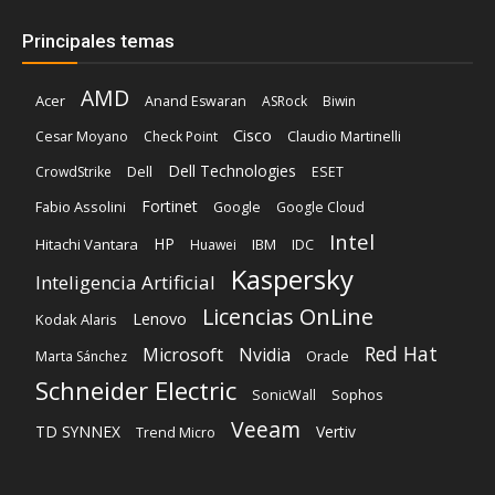
Principales temas
AMD
Acer
Anand Eswaran
ASRock
Biwin
Cisco
Cesar Moyano
Check Point
Claudio Martinelli
Dell Technologies
Dell
CrowdStrike
ESET
Fortinet
Fabio Assolini
Google
Google Cloud
Intel
HP
Hitachi Vantara
IBM
Huawei
IDC
Kaspersky
Inteligencia Artificial
Licencias OnLine
Lenovo
Kodak Alaris
Red Hat
Microsoft
Nvidia
Oracle
Marta Sánchez
Schneider Electric
Sophos
SonicWall
Veeam
TD SYNNEX
Vertiv
Trend Micro