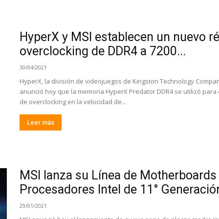
HyperX y MSI establecen un nuevo r
overclocking de DDR4 a 7200...
30/04/2021
HyperX, la división de videojuegos de Kingston Technology Company,
anunció hoy que la memoria HyperX Predator DDR4 se utilizó para
de overclocking en la velocidad de...
Leer más
MSI lanza su Línea de Motherboards 
Procesadores Intel de 11° Generació
29/01/2021