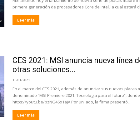
MSI anunció hoy el lanzamiento de nueva serie de placas madre Int
primera generación de procesadores Core de Intel, la cual estará d
Leer más
CES 2021: MSI anuncia nueva línea de
otras soluciones...
15/01/2021
En el marco del CES 2021, además de anunciar sus nuevas placas ma
denominado “MSI Premiere 2021: Tecnología para el futuro”, dond
https://youtu.be/bzNG4Sx1ajA Por un lado, la firma presentó...
Leer más