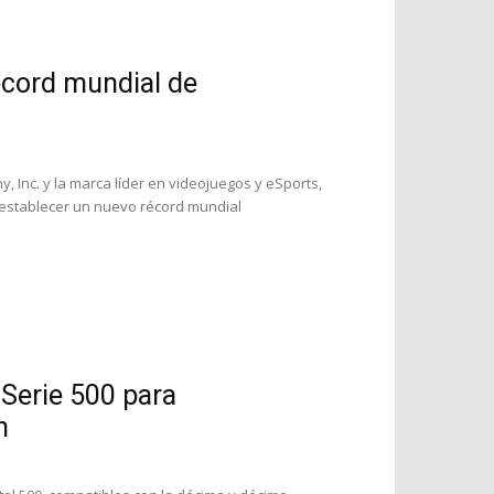
écord mundial de
 Inc. y la marca líder en videojuegos y eSports,
 establecer un nuevo récord mundial
Serie 500 para
n