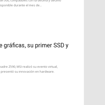
el 500, compatibles con la décima y décimo
isponible durante el mes de...
 gráficas, su primer SSD y
dre Z590, MSI realizó su evento virtual,
e presentó su innovación en hardware.