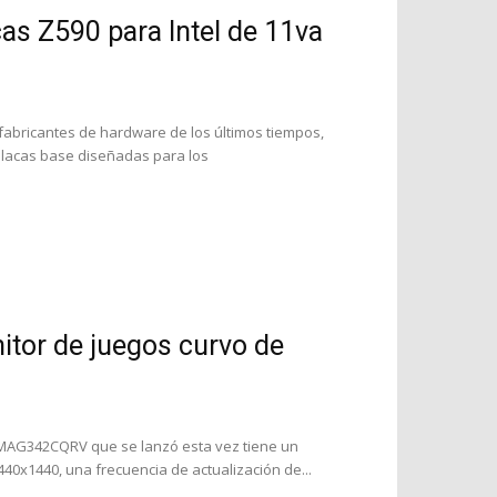
as Z590 para Intel de 11va
fabricantes de hardware de los últimos tiempos,
placas base diseñadas para los
tor de juegos curvo de
l MAG342CQRV que se lanzó esta vez tiene un
0x1440, una frecuencia de actualización de...