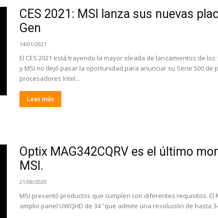
CES 2021: MSI lanza sus nuevas plac
Gen
14/01/2021
El CES 2021 está trayendo la mayor oleada de lanzamientos de los 
y MSI no dejó pasar la oportunidad para anunciar su Serie 500 de 
procesadores Intel...
Leer más
Optix MAG342CQRV es el último moni
MSI.
21/08/2020
MSI presentó productos que cumplen con diferentes requisitos. E
amplio panel UWQHD de 34 ”que admite una resolución de hasta 344