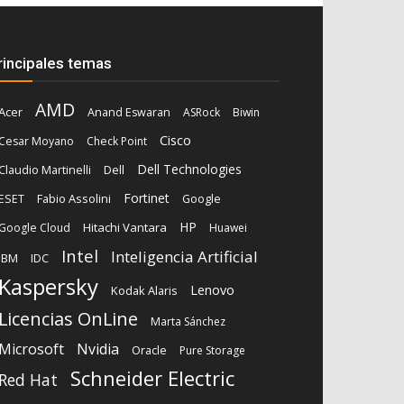
rincipales temas
AMD
Acer
Anand Eswaran
ASRock
Biwin
Cisco
Cesar Moyano
Check Point
Dell Technologies
Dell
Claudio Martinelli
Fortinet
Fabio Assolini
ESET
Google
HP
Hitachi Vantara
Google Cloud
Huawei
Intel
Inteligencia Artificial
IBM
IDC
Kaspersky
Lenovo
Kodak Alaris
Licencias OnLine
Marta Sánchez
Microsoft
Nvidia
Oracle
Pure Storage
Schneider Electric
Red Hat