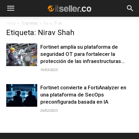
Inicio
Etiquetas
Nirav Shah
NOTICIAS
TENDENCIAS
EMPRESAS
Etiqueta: Nirav Shah
Fortinet amplía su plataforma de
seguridad OT para fortalecer la
protección de las infraestructuras...
19/03/2025
Fortinet convierte a FortiAnalyzer en
una plataforma de SecOps
preconfigurada basada en IA
26/02/2025