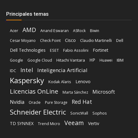
Principales temas
AMD
Acer
Anand Eswaran
ASRock
Biwin
Cisco
Dell
Cesar Moyano
Check Point
Claudio Martinelli
Dell Technologies
Fortinet
Fabio Assolini
ESET
HP
Hitachi Vantara
IBM
Google
Google Cloud
Huawei
Intel
Inteligencia Artificial
IDC
Kaspersky
Lenovo
Kodak Alaris
Licencias OnLine
Microsoft
Marta Sánchez
Red Hat
Nvidia
Oracle
Pure Storage
Schneider Electric
Sophos
SonicWall
Veeam
TD SYNNEX
Vertiv
Trend Micro