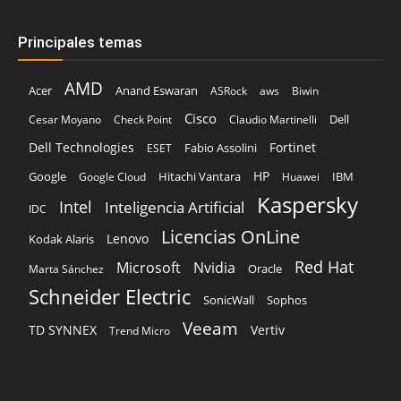
Principales temas
AMD
Acer
Anand Eswaran
ASRock
aws
Biwin
Cisco
Dell
Cesar Moyano
Check Point
Claudio Martinelli
Dell Technologies
Fortinet
Fabio Assolini
ESET
HP
Hitachi Vantara
IBM
Google
Google Cloud
Huawei
Kaspersky
Intel
Inteligencia Artificial
IDC
Licencias OnLine
Lenovo
Kodak Alaris
Red Hat
Microsoft
Nvidia
Oracle
Marta Sánchez
Schneider Electric
Sophos
SonicWall
Veeam
TD SYNNEX
Vertiv
Trend Micro