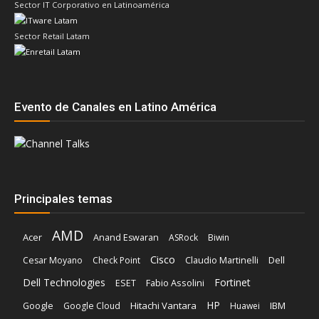
Sector IT Corporativo en Latinoamérica
Sector Retail Latam
Evento de Canales en Latino América
Principales temas
AMD
Acer
Anand Eswaran
ASRock
Biwin
Cisco
Dell
Cesar Moyano
Check Point
Claudio Martinelli
Dell Technologies
Fortinet
Fabio Assolini
ESET
HP
Hitachi Vantara
IBM
Google
Google Cloud
Huawei