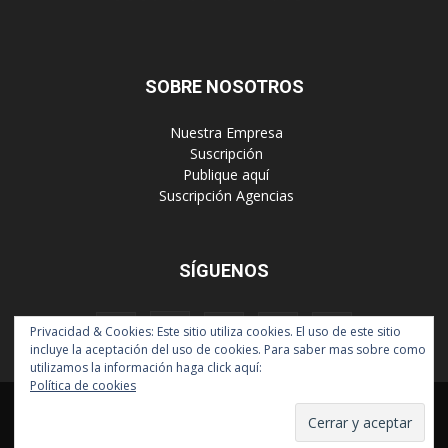
SOBRE NOSOTROS
‎ Nuestra Empresa
‎ Suscripción
‎ Publique aquí
‎ Suscripción Agencias
SÍGUENOS
Privacidad & Cookies: Este sitio utiliza cookies. El uso de este sitio
incluye la aceptación del uso de cookies. Para saber mas sobre como
utilizamos la información haga click aquí:
Política de cookies
Políticas de Privacidad
© Copyright 2024, Todos los derechos reservados | Mediaware