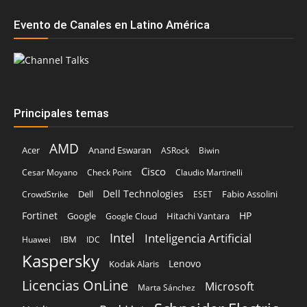
Evento de Canales en Latino América
Principales temas
AMD
Acer
Anand Eswaran
ASRock
Biwin
Cisco
Cesar Moyano
Check Point
Claudio Martinelli
Dell Technologies
Dell
Fabio Assolini
CrowdStrike
ESET
Fortinet
HP
Hitachi Vantara
Google
Google Cloud
Intel
Inteligencia Artificial
IBM
Huawei
IDC
Kaspersky
Lenovo
Kodak Alaris
Licencias OnLine
Microsoft
Marta Sánchez