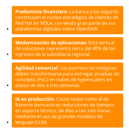
Predominio financiero:
La banca y los seguros
constituyen el núcleo estratégico de clientes de
Red Hat en NOLA, corriendo gran parte de sus
plataformas digitales sobre OpenShift.
Modernización de aplicaciones:
Esta vertical
de soluciones representa cerca del 40% de los
ingresos de la subsidiaria regional.
Agilidad comercial:
Los partners tecnológicos
deben transformarse para entregar pruebas de
concepto (PoC) en nubes de hyperscalers en
plazos de dos a tres semanas.
IA en producción:
Casos reales como el de
Banorte demuestran reducciones de tiempos
en soporte técnico, de días a tan solo horas,
mediante el uso de grandes modelos de
lenguaje (LLM).