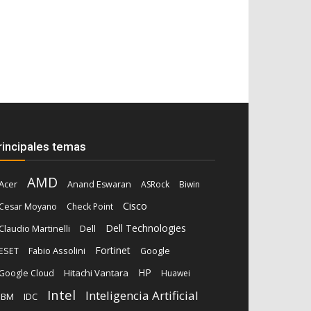
rincipales temas
AMD
Acer
Anand Eswaran
ASRock
Biwin
Cisco
Cesar Moyano
Check Point
Dell Technologies
Dell
Claudio Martinelli
Fortinet
Fabio Assolini
ESET
Google
HP
Hitachi Vantara
Google Cloud
Huawei
Intel
Inteligencia Artificial
IBM
IDC