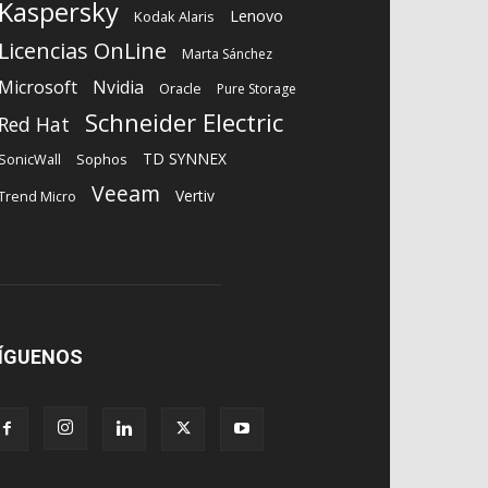
Kaspersky
Lenovo
Kodak Alaris
Licencias OnLine
Marta Sánchez
Microsoft
Nvidia
Oracle
Pure Storage
Schneider Electric
Red Hat
TD SYNNEX
Sophos
SonicWall
Veeam
Vertiv
Trend Micro
ÍGUENOS