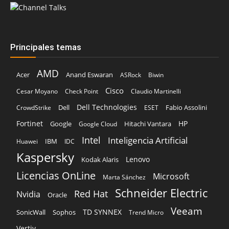
Principales temas
AMD
Acer
Anand Eswaran
ASRock
Biwin
Cisco
Cesar Moyano
Check Point
Claudio Martinelli
Dell Technologies
Dell
Fabio Assolini
CrowdStrike
ESET
Fortinet
HP
Hitachi Vantara
Google
Google Cloud
Intel
Inteligencia Artificial
IBM
Huawei
IDC
Kaspersky
Lenovo
Kodak Alaris
Licencias OnLine
Microsoft
Marta Sánchez
Schneider Electric
Red Hat
Nvidia
Oracle
Veeam
TD SYNNEX
Sophos
SonicWall
Trend Micro
Vertiv