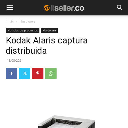
Inicio
Hardware
NOTICIAS
TENDENCIAS
EMPRESAS
Noticias de productos
Hardware
Kodak Alaris captura
distribuida
11/08/2021