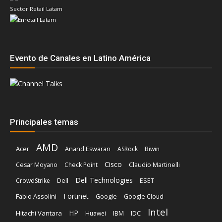
Sector Retail Latam
Evento de Canales en Latino América
Principales temas
AMD
Acer
Anand Eswaran
ASRock
Biwin
Cisco
Cesar Moyano
Check Point
Claudio Martinelli
Dell Technologies
Dell
CrowdStrike
ESET
Fortinet
Fabio Assolini
Google
Google Cloud
Intel
HP
Hitachi Vantara
IBM
Huawei
IDC