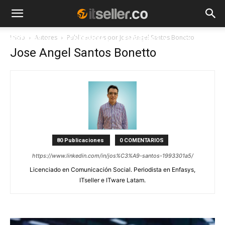
Inicio
Autores
Publicaciones por Jose Angel Santos Bonetto
NOTICIAS
TENDENCIAS
EMPRESAS
Jose Angel Santos Bonetto
80 Publicaciones
0 COMENTARIOS
https://www.linkedin.com/in/jos%C3%A9-santos-1993301a5/
Licenciado en Comunicación Social. Periodista en Enfasys,
ITseller e ITware Latam.