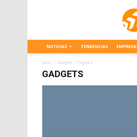
NOTICIAS
TENDENCIAS
EMPRESA
Inicio
Gadgets
Página 2
GADGETS