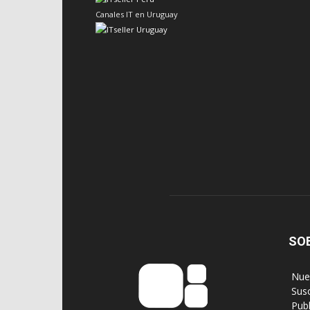
Canales IT en Uruguay
SO
‎ Nu
‎ Sus
‎ Pub