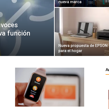
nueva marca
avoces
va función
Nueva propuesta de EPSON
para el hogar
A