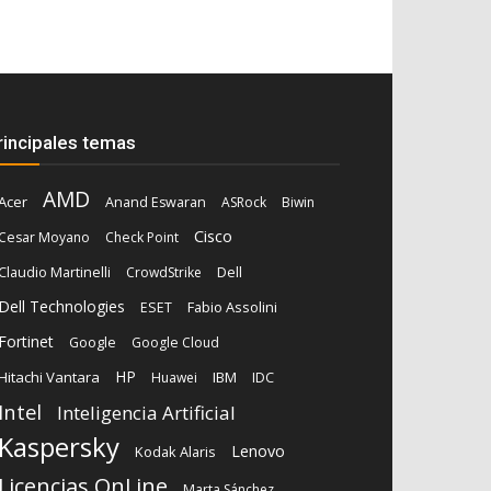
rincipales temas
AMD
Acer
Anand Eswaran
ASRock
Biwin
Cisco
Cesar Moyano
Check Point
Dell
Claudio Martinelli
CrowdStrike
Dell Technologies
Fabio Assolini
ESET
Fortinet
Google
Google Cloud
HP
Hitachi Vantara
IBM
Huawei
IDC
Intel
Inteligencia Artificial
Kaspersky
Lenovo
Kodak Alaris
Licencias OnLine
Marta Sánchez