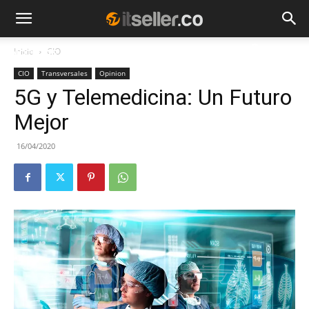
Inicio
CIO
NOTICIAS
TENDENCIAS
EMPRESAS
CIO
Transversales
Opinion
5G y Telemedicina: Un Futuro
Mejor
16/04/2020