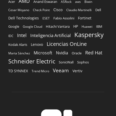
AMD
Acer
Anand Eswaran
ASRock
aws
Biwin
Cisco
Dell
Cesar Moyano
Check Point
Claudio Martinelli
Dell Technologies
Fortinet
Fabio Assolini
ESET
HP
Hitachi Vantara
IBM
Google
Google Cloud
Huawei
Kaspersky
Intel
Inteligencia Artificial
IDC
Licencias OnLine
Lenovo
Kodak Alaris
Red Hat
Microsoft
Nvidia
Oracle
Marta Sánchez
Schneider Electric
Sophos
SonicWall
Veeam
TD SYNNEX
Vertiv
Trend Micro