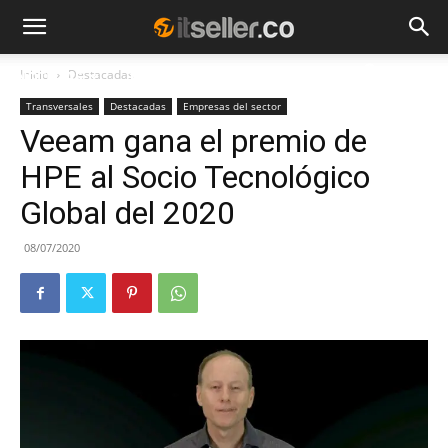
Inicio
Destacadas
NOTICIAS
TENDENCIAS
EMPRESAS
Transversales
Destacadas
Empresas del sector
Veeam gana el premio de
HPE al Socio Tecnológico
Global del 2020
08/07/2020