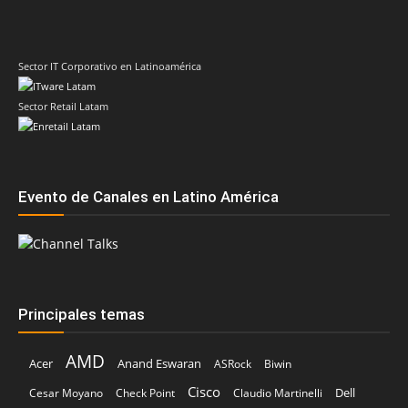
Evento de Canales en Latino América
Principales temas
AMD
Acer
Anand Eswaran
ASRock
Biwin
Cisco
Dell
Cesar Moyano
Check Point
Claudio Martinelli
Dell Technologies
Fortinet
Fabio Assolini
ESET
HP
Hitachi Vantara
IBM
Google
Google Cloud
Huawei
Kaspersky
Intel
Inteligencia Artificial
IDC
Licencias OnLine
Lenovo
Kodak Alaris