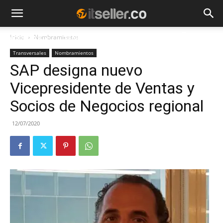
Inicio
Nombramientos
NOTICIAS
TENDENCIAS
EMPRESAS
Transversales
Nombramientos
SAP designa nuevo
Vicepresidente de Ventas y
Socios de Negocios regional
12/07/2020