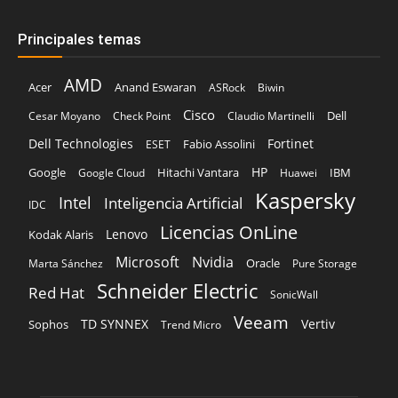
Principales temas
AMD
Acer
Anand Eswaran
ASRock
Biwin
Cisco
Dell
Cesar Moyano
Check Point
Claudio Martinelli
Dell Technologies
Fortinet
Fabio Assolini
ESET
HP
Hitachi Vantara
IBM
Google
Google Cloud
Huawei
Kaspersky
Intel
Inteligencia Artificial
IDC
Licencias OnLine
Lenovo
Kodak Alaris
Microsoft
Nvidia
Oracle
Marta Sánchez
Pure Storage
Schneider Electric
Red Hat
SonicWall
Veeam
TD SYNNEX
Vertiv
Sophos
Trend Micro