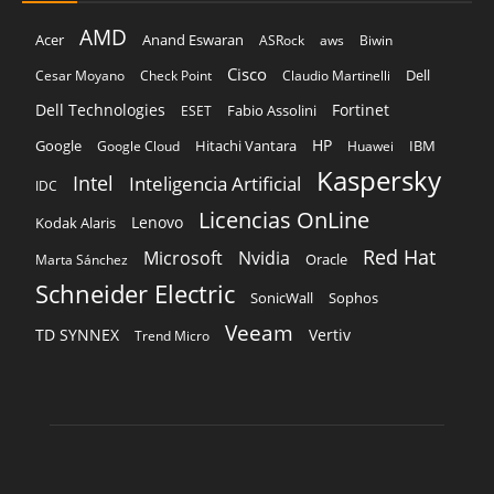
HP
Hitachi Vantara
IBM
Google
Google Cloud
Huawei
Kaspersky
Intel
Inteligencia Artificial
IDC
Licencias OnLine
Lenovo
Kodak Alaris
Red Hat
Microsoft
Nvidia
Oracle
Marta Sánchez
Schneider Electric
Sophos
SonicWall
Veeam
TD SYNNEX
Vertiv
Trend Micro