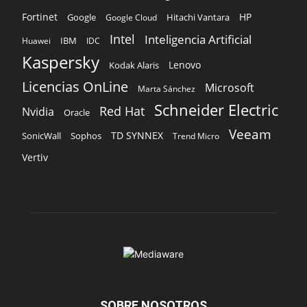
Fortinet
HP
Hitachi Vantara
Google
Google Cloud
Intel
Inteligencia Artificial
IBM
Huawei
IDC
Kaspersky
Lenovo
Kodak Alaris
Licencias OnLine
Microsoft
Marta Sánchez
Schneider Electric
Red Hat
Nvidia
Oracle
Veeam
TD SYNNEX
Sophos
SonicWall
Trend Micro
Vertiv
SOBRE NOSOTROS