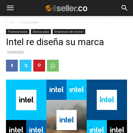
Inicio
Destacadas
NOTICIAS
TENDENCIAS
EMPRESAS
Transversales
Destacadas
Empresas del sector
Intel re diseña su marca
03/09/2020