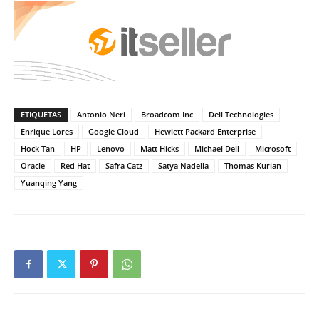
ETIQUETAS
Antonio Neri
Broadcom Inc
Dell Technologies
Enrique Lores
Google Cloud
Hewlett Packard Enterprise
Hock Tan
HP
Lenovo
Matt Hicks
Michael Dell
Microsoft
Oracle
Red Hat
Safra Catz
Satya Nadella
Thomas Kurian
Yuanqing Yang