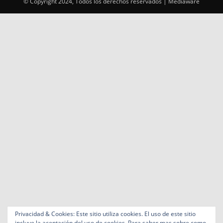
© Copyright 2024, Todos los derechos reservados | Mediaware
Privacidad & Cookies: Este sitio utiliza cookies. El uso de este sitio
incluye la aceptación del uso de cookies. Para saber mas sobre como