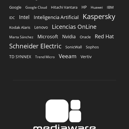
HP
Hitachi Vantara
IBM
Google
Google Cloud
Huawei
Kaspersky
Intel
Inteligencia Artificial
IDC
Licencias OnLine
Lenovo
Kodak Alaris
Red Hat
Microsoft
Nvidia
Oracle
Marta Sánchez
Schneider Electric
Sophos
SonicWall
Veeam
TD SYNNEX
Vertiv
Trend Micro